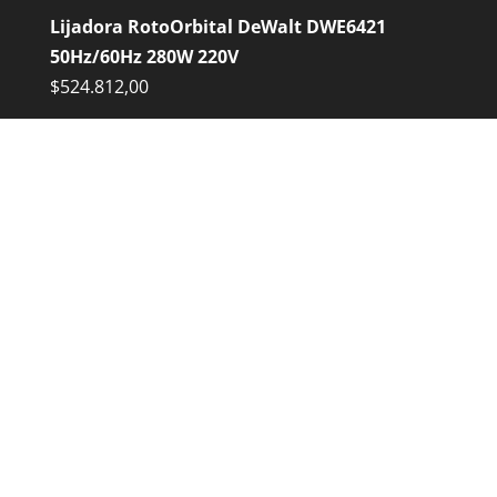
Lijadora RotoOrbital DeWalt DWE6421
50Hz/60Hz 280W 220V
$
524.812,00
Aspiradora MEC VC30C-1 Polvo y Liquidos 30
Litros 1000w 1 Motor Industrial
$
324.930,00
Atornillador Eléctrico Barovo ADW10A para
Placas de YESO
$
110.136,00
Amoladora de Banco Barovo AB550 550 W
$
104.804,00
Hoyadora TMC GD520 Con 3 Mechas
$
410.865,00