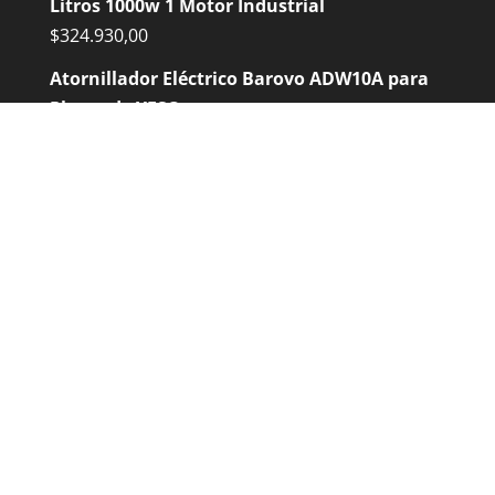
Litros 1000w 1 Motor Industrial
$
324.930,00
Atornillador Eléctrico Barovo ADW10A para
Placas de YESO
$
110.136,00
Amoladora de Banco Barovo AB550 550 W
$
104.804,00
Hoyadora TMC GD520 Con 3 Mechas
$
410.865,00
Contactános
(0364) 4420345
Belgrano 99