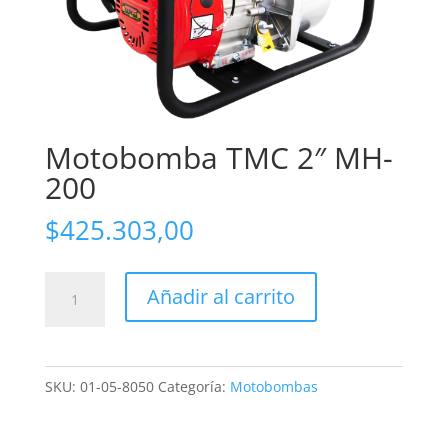
Motobomba TMC 2″ MH-
200
$
425.303,00
Motobomba
Añadir al carrito
TMC
2"
MH-
SKU:
01-05-8050
Categoría:
Motobombas
200
cantidad