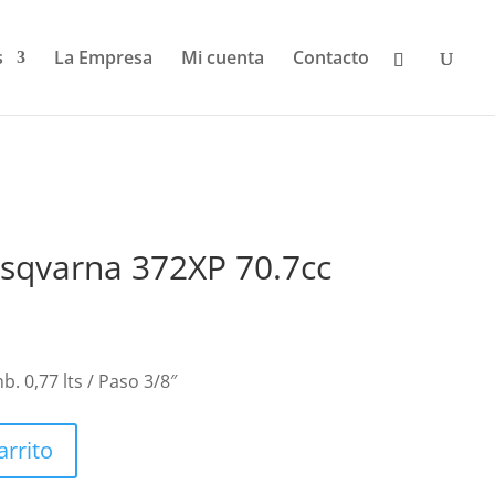
s
La Empresa
Mi cuenta
Contacto
sqvarna 372XP 70.7cc
b. 0,77 lts / Paso 3/8″
arrito