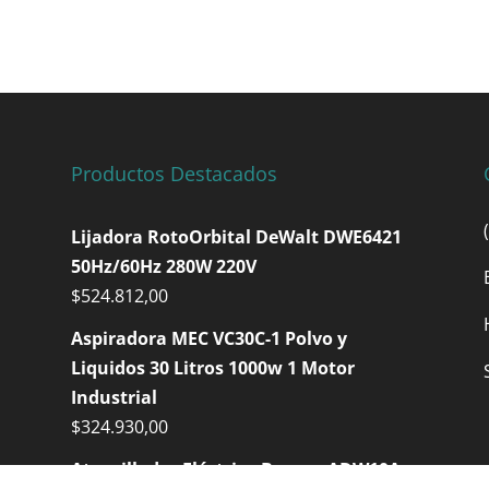
Productos Destacados
Lijadora RotoOrbital DeWalt DWE6421
50Hz/60Hz 280W 220V
$
524.812,00
Aspiradora MEC VC30C-1 Polvo y
Liquidos 30 Litros 1000w 1 Motor
Industrial
$
324.930,00
Atornillador Eléctrico Barovo ADW10A