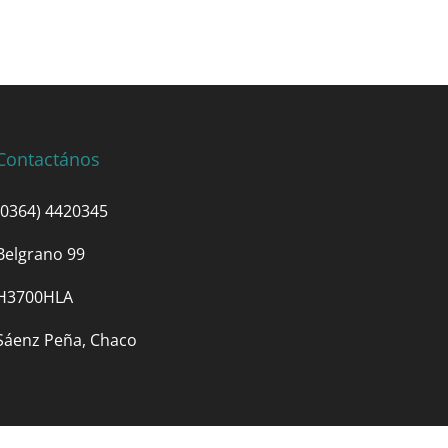
Contactános
(0364) 4420345
Belgrano 99
H3700HLA
Sáenz Peña, Chaco