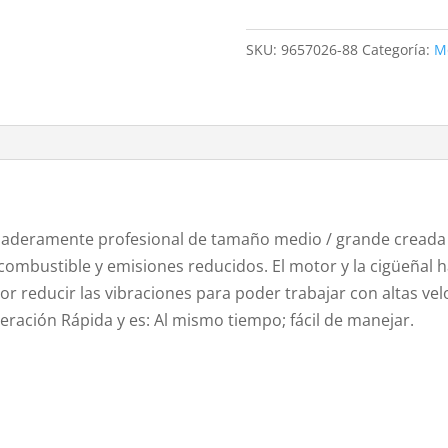
372XP
70.7cc
SKU:
9657026-88
Categoría:
M
4.1kW
cantidad
daderamente profesional de tamaño medio / grande creada 
bustible y emisiones reducidos. El motor y la cigüeñal ha
r reducir las vibraciones para poder trabajar con altas vel
leración Rápida y es: Al mismo tiempo; fácil de manejar.