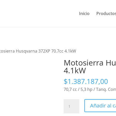
Inicio
Producto
tosierra Husqvarna 372XP 70.7cc 4.1kW
Motosierra Hu
4.1kW
$
1.387.187,00
70,7 cc / 5,3 hp / Tanq. Com
Motosierra
Añadir al c
Husqvarna