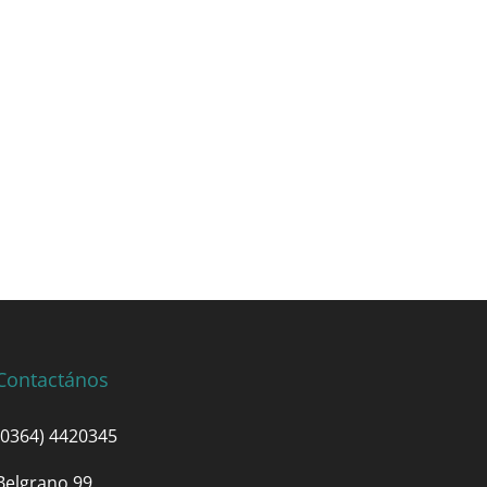
Contactános
(0364) 4420345
Belgrano 99