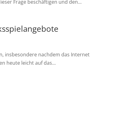
dieser Frage beschäftigen und den...
cksspielangebote
en, insbesondere nachdem das Internet
 heute leicht auf das...