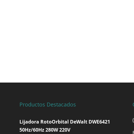
Productos Destacados
Lijadora RotoOrbital DeWalt DWE6421
50Hz/60Hz 280W 220V