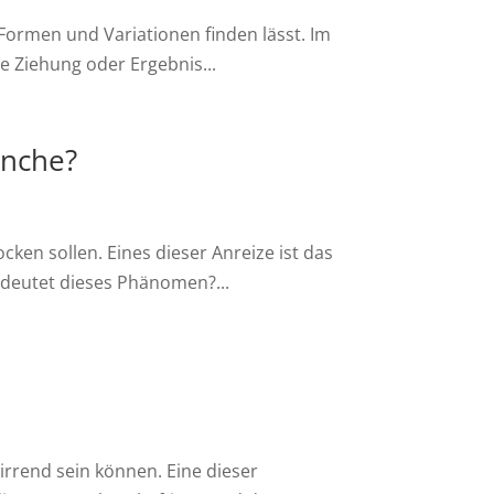
 Formen und Variationen finden lässt. Im
e Ziehung oder Ergebnis...
anche?
cken sollen. Eines dieser Anreize ist das
edeutet dieses Phänomen?...
wirrend sein können. Eine dieser