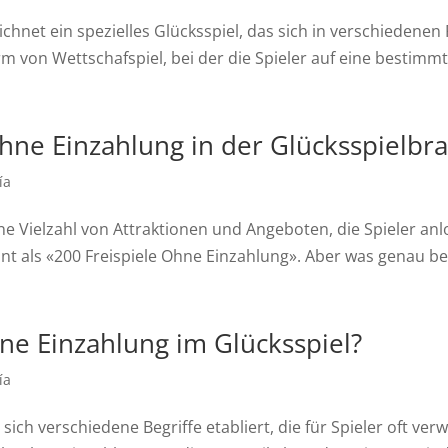
hnet ein spezielles Glücksspiel, das sich in verschiedenen
m von Wettschafspiel, bei der die Spieler auf eine bestimmt
Ohne Einzahlung in der Glücksspielbr
ía
ne Vielzahl von Attraktionen und Angeboten, die Spieler anlo
nnt als «200 Freispiele Ohne Einzahlung». Aber was genau b
ne Einzahlung im Glücksspiel?
ía
ich verschiedene Begriffe etabliert, die für Spieler oft ver