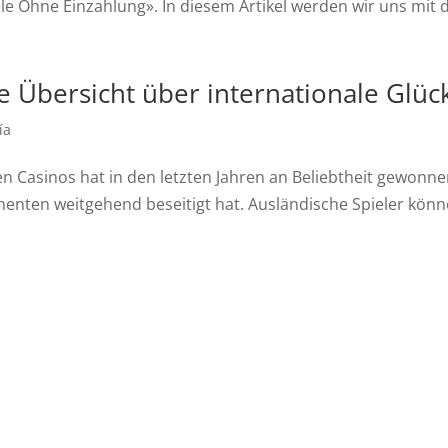
ele Ohne Einzahlung». In diesem Artikel werden wir uns mit 
e Übersicht über internationale Glü
ía
n Casinos hat in den letzten Jahren an Beliebtheit gewonn
nten weitgehend beseitigt hat. Ausländische Spieler können