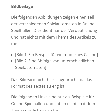
Bildbeilage
Die folgenden Abbildungen zeigen einen Teil
der verschiedenen Spielautomaten in Online-
Spielhallen. Dies dient nur der Verdeutlichung
und hat nichts mit dem Thema des Artikels zu
tun:
[Bild 1: Ein Beispiel für ein modernes Casino]
[Bild 2: Eine Abfolge von unterschiedlichen
Spielautomaten]
Das Bild wird nicht hier eingebracht, da das
Format des Textes zu eng ist.
Die folgenden Links sind nur als Beispiele für
Online-Spielhallen und haben nichts mit dem
Thema des Artikels zu tun: