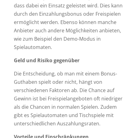
dass dabei ein Einsatz geleistet wird. Dies kann
durch den Einzahlungsbonus oder Freispielen
ermöglicht werden. Ebenso können manche
Anbieter auch andere Möglichkeiten anbieten,
wie zum Beispiel den Demo-Modus in
Spielautomaten.
Geld und Risiko gegenüber
Die Entscheidung, ob man mit einem Bonus-
Guthaben spielt oder nicht, hängt von
verschiedenen Faktoren ab. Die Chance auf
Gewinn ist bei Freispielangeboten oft niedriger
als die Chancen in normalen Spielen. Zudem
gibt es Spielautomaten und Tischspiele mit
unterschiedlichen Auszahlungsraten.
Vorteile und Einschränkungen