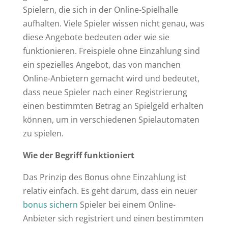
Spielern, die sich in der Online-Spielhalle
aufhalten. Viele Spieler wissen nicht genau, was
diese Angebote bedeuten oder wie sie
funktionieren. Freispiele ohne Einzahlung sind
ein spezielles Angebot, das von manchen
Online-Anbietern gemacht wird und bedeutet,
dass neue Spieler nach einer Registrierung
einen bestimmten Betrag an Spielgeld erhalten
können, um in verschiedenen Spielautomaten
zu spielen.
Wie der Begriff funktioniert
Das Prinzip des Bonus ohne Einzahlung ist
relativ einfach. Es geht darum, dass ein neuer
bonus sichern
Spieler bei einem Online-
Anbieter sich registriert und einen bestimmten