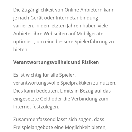
Die Zugänglichkeit von Online-Anbietern kann
je nach Gerät oder Internetanbindung
variieren. In den letzten Jahren haben viele
Anbieter ihre Webseiten auf Mobilgeräte
optimiert, um eine bessere Spielerfahrung zu
bieten.
Verantwortungsvollheit und Risiken
Es ist wichtig für alle Spieler,
verantwortungsvolle Spielpraktiken zu nutzen.
Dies kann bedeuten, Limits in Bezug auf das
eingesetzte Geld oder die Verbindung zum
Internet festzulegen.
Zusammenfassend lässt sich sagen, dass
Freispielangebote eine Möglichkeit bieten,