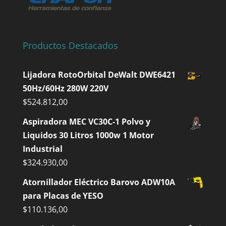
Productos Destacados
Lijadora RotoOrbital DeWalt DWE6421
50Hz/60Hz 280W 220V
$
524.812,00
Aspiradora MEC VC30C-1 Polvo y
Liquidos 30 Litros 1000w 1 Motor
Industrial
$
324.930,00
Atornillador Eléctrico Barovo ADW10A
para Placas de YESO
$
110.136,00