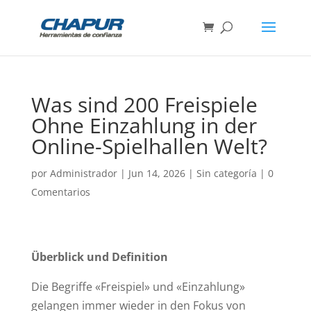
Was sind 200 Freispiele
Ohne Einzahlung in der
Online-Spielhallen Welt?
por
Administrador
|
Jun 14, 2026
|
Sin categoría
|
0
Comentarios
Überblick und Definition
Die Begriffe «Freispiel» und «Einzahlung»
gelangen immer wieder in den Fokus von