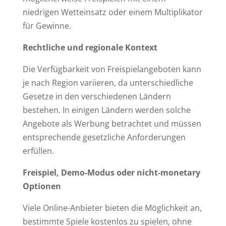
niedrigen Wetteinsatz oder einem Multiplikator
für Gewinne.
Rechtliche und regionale Kontext
Die Verfügbarkeit von Freispielangeboten kann
je nach Region variieren, da unterschiedliche
Gesetze in den verschiedenen Ländern
bestehen. In einigen Ländern werden solche
Angebote als Werbung betrachtet und müssen
entsprechende gesetzliche Anforderungen
erfüllen.
Freispiel, Demo-Modus oder nicht-monetary
Optionen
Viele Online-Anbieter bieten die Möglichkeit an,
bestimmte Spiele kostenlos zu spielen, ohne