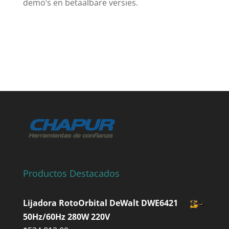
demo’s en betaalbare versies.
Productos Destacados
Lijadora RotoOrbital DeWalt DWE6421
50Hz/60Hz 280W 220V