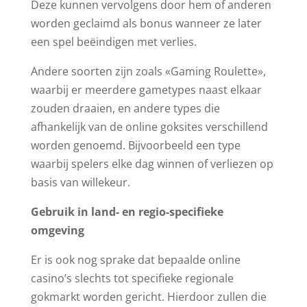
Deze kunnen vervolgens door hem of anderen
worden geclaimd als bonus wanneer ze later
een spel beëindigen met verlies.
Andere soorten zijn zoals «Gaming Roulette»,
waarbij er meerdere gametypes naast elkaar
zouden draaien, en andere types die
afhankelijk van de online goksites verschillend
worden genoemd. Bijvoorbeeld een type
waarbij spelers elke dag winnen of verliezen op
basis van willekeur.
Gebruik in land- en regio-specifieke
omgeving
Er is ook nog sprake dat bepaalde online
casino’s slechts tot specifieke regionale
gokmarkt worden gericht. Hierdoor zullen die