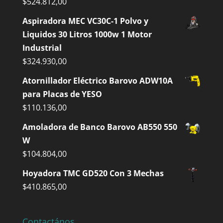
$
524.812,00
Aspiradora MEC VC30C-1 Polvo y
Liquidos 30 Litros 1000w 1 Motor
Industrial
$
324.930,00
Atornillador Eléctrico Barovo ADW10A
para Placas de YESO
$
110.136,00
Amoladora de Banco Barovo AB550 550
W
$
104.804,00
Hoyadora TMC GD520 Con 3 Mechas
$
410.865,00
Contactános