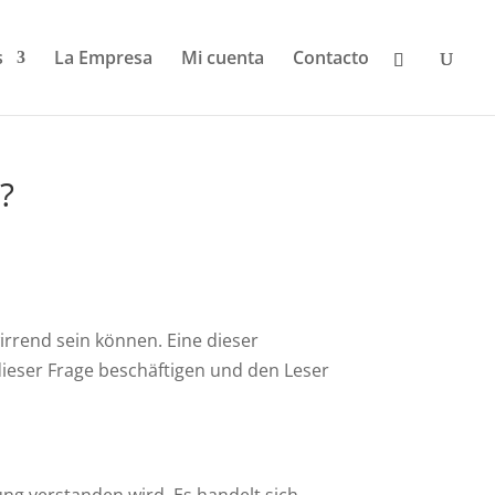
s
La Empresa
Mi cuenta
Contacto
?
wirrend sein können. Eine dieser
 dieser Frage beschäftigen und den Leser