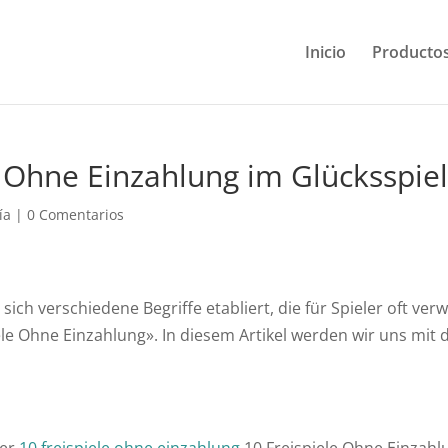
Inicio
Producto
e Ohne Einzahlung im Glücksspiel
ía
|
0 Comentarios
ich verschiedene Begriffe etabliert, die für Spieler oft ver
ele Ohne Einzahlung». In diesem Artikel werden wir uns mit