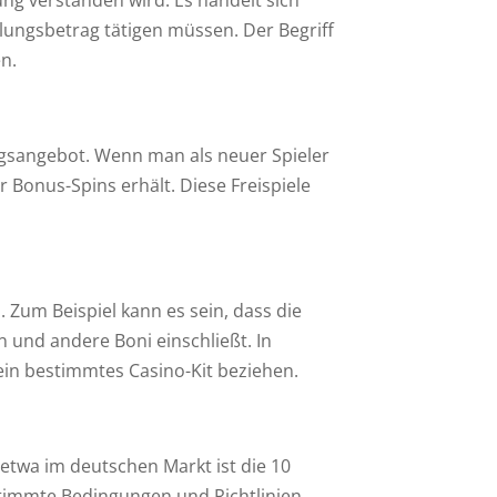
ung verstanden wird. Es handelt sich
lungsbetrag tätigen müssen. Der Begriff
en.
ngsangebot. Wenn man als neuer Spieler
r Bonus-Spins erhält. Diese Freispiele
. Zum Beispiel kann es sein, dass die
 und andere Boni einschließt. In
 ein bestimmtes Casino-Kit beziehen.
 etwa im deutschen Markt ist die 10
stimmte Bedingungen und Richtlinien