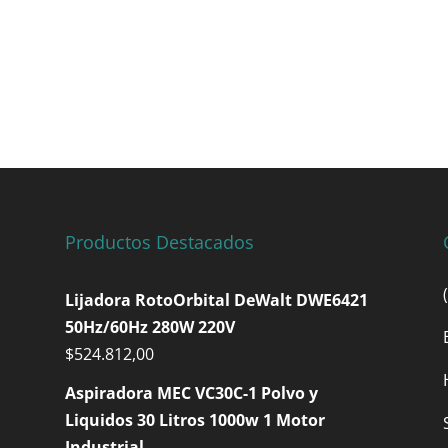
Productos Destacados
Lijadora RotoOrbital DeWalt DWE6421
50Hz/60Hz 280W 220V
$
524.812,00
Aspiradora MEC VC30C-1 Polvo y
Liquidos 30 Litros 1000w 1 Motor
Industrial