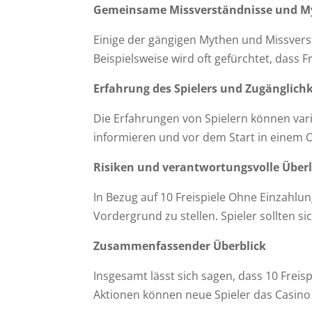
Gemeinsame Missverständnisse und M
Einige der gängigen Mythen und Missvers
Beispielsweise wird oft gefürchtet, dass F
Erfahrung des Spielers und Zugänglichk
Die Erfahrungen von Spielern können varii
informieren und vor dem Start in einem O
Risiken und verantwortungsvolle Über
In Bezug auf 10 Freispiele Ohne Einzahlu
Vordergrund zu stellen. Spieler sollten si
Zusammenfassender Überblick
Insgesamt lässt sich sagen, dass 10 Fre
Aktionen können neue Spieler das Casin