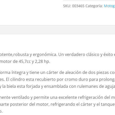
4605
SKU:
003465
Categoría:
Motog
45.7
C.C.
cantidad
ente,robusta y ergonómica. Un verdadero clásico y éxito 
motor de 45,7cc y 2,28 hp.
forma íntegra y tiene un cárter de aleación de dos piezas 
es. El cilindro esta recubierto por cromo duro para prolonga
y la biela esta forjada y ensamblada con rulemanes de aguja
mente ventilado y permite una excelente refrigeración del m
 parte posterior del motor, refrigerando el cárter y el tanq
o.