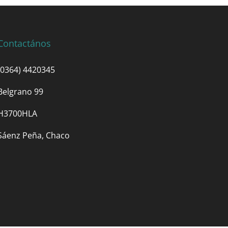
Contactános
(0364) 4420345
Belgrano 99
H3700HLA
Sáenz Peña, Chaco