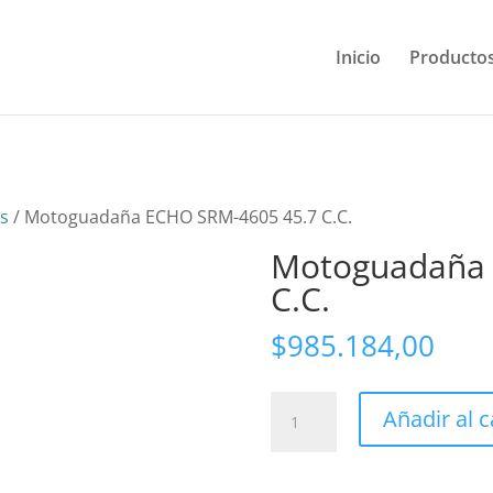
Inicio
Producto
s
/ Motoguadaña ECHO SRM-4605 45.7 C.C.
Motoguadaña 
C.C.
$
985.184,00
Motoguadaña
Añadir al c
ECHO
SRM-